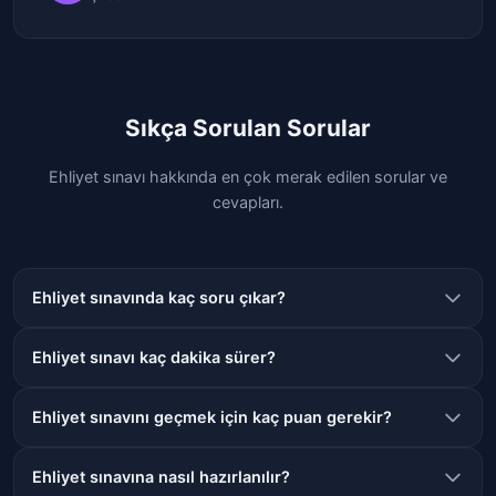
Sıkça Sorulan Sorular
Ehliyet sınavı hakkında en çok merak edilen sorular ve
cevapları.
Ehliyet sınavında kaç soru çıkar?
Ehliyet sınavında toplam 50 soru sorulur. Sorular 4
Ehliyet sınavı kaç dakika sürer?
seçeneklidir ve İlk Yardım, Trafik ve Çevre Bilgisi, Motor ve
Araç Tekniği ile Trafik Adabı konularından oluşur.
Ehliyet teorik sınavı için toplam 45 dakika süre
Ehliyet sınavını geçmek için kaç puan gerekir?
verilmektedir. Bu süre içinde 50 sorunun tamamını
cevaplamanız gerekmektedir.
Ehliyet sınavını geçmek için 100 üzerinden en az 70 puan
Ehliyet sınavına nasıl hazırlanılır?
almanız gerekmektedir. Her doğru cevap 2 puan