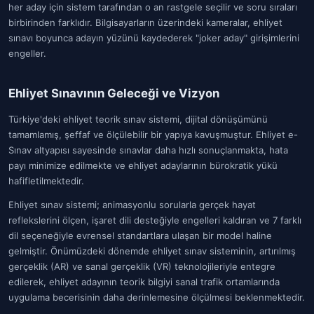
her aday için sistem tarafından o an rastgele seçilir ve soru sıraları
birbirinden farklıdır. Bilgisayarların üzerindeki kameralar, ehliyet
sınavı boyunca adayın yüzünü kaydederek "joker aday" girişimlerini
engeller.
Ehliyet Sınavının Geleceği ve Vizyon
Türkiye'deki ehliyet teorik sınav sistemi, dijital dönüşümünü
tamamlamış, şeffaf ve ölçülebilir bir yapıya kavuşmuştur. Ehliyet e-
Sınav altyapısı sayesinde sınavlar daha hızlı sonuçlanmakta, hata
payı minimize edilmekte ve ehliyet adaylarının bürokratik yükü
hafifletilmektedir.
Ehliyet sınav sistemi; animasyonlu sorularla gerçek hayat
reflekslerini ölçen, işaret dili desteğiyle engelleri kaldıran ve 7 farklı
dil seçeneğiyle evrensel standartlara ulaşan bir model haline
gelmiştir. Önümüzdeki dönemde ehliyet sınav sisteminin, artırılmış
gerçeklik (AR) ve sanal gerçeklik (VR) teknolojileriyle entegre
edilerek, ehliyet adayının teorik bilgiyi sanal trafik ortamlarında
uygulama becerisinin daha derinlemesine ölçülmesi beklenmektedir.