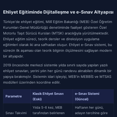
Ehliyet Eğitiminde Dijitalleşme ve e-Sınav Altyapısı
Türkiye'de ehliyet eğitimi, Millî Eğitim Bakanlığı (MEB) Özel Öğretim
Kurumları Genel Müdürlüğü denetiminde faaliyet gösteren Özel
Motorlu Taşıt Sürücü Kursları (MTSK) aracılığıyla yürütülmektedir.
Ehliyet eğitim süreci, teorik dersler ve direksiyon uygulama
eğitimleri olarak iki ana safhadan oluşur. Ehliyet e-Sınav sistemi, bu
sürecin ilk aşaması olan teorik bilginin ölçülmesini sağlayan modern
bir altyapıdır.
2019 öncesinde merkezi sistemle yılda sınırlı sayıda yapılan yazılı
ehliyet sınavları, yerini yılın her günü randevu alınabilen dinamik bir
yapıya bırakmıştır. Sistemin idari işleyişi, MEB'in MEBBİS ve MTSAS
modülleri üzerinden koordine edilir.
Klasik Ehliyet Sınavı
e-Sınav Sistemi
Parametre
(Eski)
(Güncel)
Yılda 5-6 kez, MEB
Haftanın her günü,
Sınav Takvimi
tarafından belirlenen
adayın tercihine göre