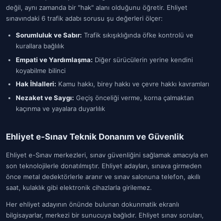
değil, aynı zamanda bir "hak" alanı olduğunu öğretir. Ehliyet
sınavındaki 6 trafik adabı sorusu şu değerleri ölçer:
Sorumluluk ve Sabır:
Trafik sıkışıklığında öfke kontrolü ve
kurallara bağlılık
Empati ve Yardımlaşma:
Diğer sürücülerin yerine kendini
koyabilme bilinci
Hak İhlalleri:
Kamu hakkı, birey hakkı ve çevre hakkı kavramları
Nezaket ve Saygı:
Geçiş önceliği verme, korna çalmaktan
kaçınma ve yayalara duyarlılık
Ehliyet e-Sınav Teknik Donanım ve Güvenlik
Ehliyet e-Sınav merkezleri, sınav güvenliğini sağlamak amacıyla en
son teknolojilerle donatılmıştır. Ehliyet adayları, sınava girmeden
önce metal dedektörlerle aranır ve sınav salonuna telefon, akıllı
saat, kulaklık gibi elektronik cihazlarla girilemez.
Her ehliyet adayının önünde bulunan dokunmatik ekranlı
bilgisayarlar, merkezi bir sunucuya bağlıdır. Ehliyet sınav soruları,