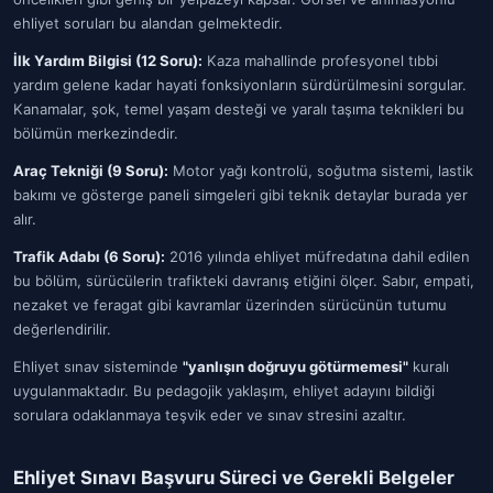
ehliyet soruları bu alandan gelmektedir.
İlk Yardım Bilgisi (12 Soru):
Kaza mahallinde profesyonel tıbbi
yardım gelene kadar hayati fonksiyonların sürdürülmesini sorgular.
Kanamalar, şok, temel yaşam desteği ve yaralı taşıma teknikleri bu
bölümün merkezindedir.
Araç Tekniği (9 Soru):
Motor yağı kontrolü, soğutma sistemi, lastik
bakımı ve gösterge paneli simgeleri gibi teknik detaylar burada yer
alır.
Trafik Adabı (6 Soru):
2016 yılında ehliyet müfredatına dahil edilen
bu bölüm, sürücülerin trafikteki davranış etiğini ölçer. Sabır, empati,
nezaket ve feragat gibi kavramlar üzerinden sürücünün tutumu
değerlendirilir.
Ehliyet sınav sisteminde
"yanlışın doğruyu götürmemesi"
kuralı
uygulanmaktadır. Bu pedagojik yaklaşım, ehliyet adayını bildiği
sorulara odaklanmaya teşvik eder ve sınav stresini azaltır.
Ehliyet Sınavı Başvuru Süreci ve Gerekli Belgeler