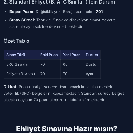
2. Standart Ehliyet (B, A, C Sınıfları) İçin Durum
Başarı Puanı:
Değişiklik yok. Baraj puanı halen
70
'tir.
Sınav Süreci:
Teorik e-Sınav ve direksiyon sınavı mevcut
sistemle aynı şekilde devam etmektedir.
Özet Tablo
Sınav Türü
Eski Puan
Yeni Puan
Durum
SRC Sınavları
70
60
Düştü
Ehliyet (B, A vb.)
70
70
Aynı
Dikkat:
Puan düşüşü sadece ticari amaçlı kullanılan mesleki
yeterlilik (SRC) belgelerini kapsamaktadır. Standart sürücü belgesi
alacak adayların 70 puan alma zorunluluğu sürmektedir.
Ehliyet Sınavına Hazır mısın?