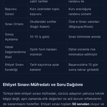
sabit tarihler
randevu ile
Başvuru
Kurs üzerinden toplu
Kurs aracılığıyla
Süreci
başvuru
randevu sistemi
Okullardaki sınıflar
Özel e-Sınav salonları
Sınav Ortamı
(Kağıt-Kalem)
(Bilgisayar/Kiosk)
Sonuç
10-15 iş günü
Sınav bitiminde anında
Açıklama
Hatalı
Optik form hataları
Dijital sistemle risk
Değerlendirme
mümkün
minimalize edilmiştir
Riski
Ehliyet Sınavı
Tarih kaçırılırsa aylar
Başarısızlıkta 15 gün
Esnekliği
beklenir
sonra tekrar girilebilir
Ehliyet Sınavı Müfredatı ve Soru Dağılımı
Türkiye'deki ehliyet sınavı müfredatı, sürücü adayının yalnızca teknik
bilgiyi değil, aynı zamanda etik değerleri ve acil durum reflekslerini
de kazanmasını hedefler. Ehliyet sınavı toplam
50 sorudan
oluşur ve