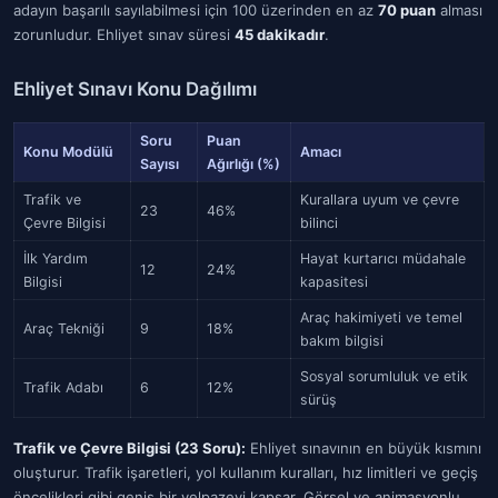
adayın başarılı sayılabilmesi için 100 üzerinden en az
70 puan
alması
zorunludur. Ehliyet sınav süresi
45 dakikadır
.
Ehliyet Sınavı Konu Dağılımı
Soru
Puan
Konu Modülü
Amacı
Sayısı
Ağırlığı (%)
Trafik ve
Kurallara uyum ve çevre
23
46%
Çevre Bilgisi
bilinci
İlk Yardım
Hayat kurtarıcı müdahale
12
24%
Bilgisi
kapasitesi
Araç hakimiyeti ve temel
Araç Tekniği
9
18%
bakım bilgisi
Sosyal sorumluluk ve etik
Trafik Adabı
6
12%
sürüş
Trafik ve Çevre Bilgisi (23 Soru):
Ehliyet sınavının en büyük kısmını
oluşturur. Trafik işaretleri, yol kullanım kuralları, hız limitleri ve geçiş
öncelikleri gibi geniş bir yelpazeyi kapsar. Görsel ve animasyonlu