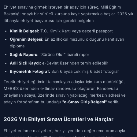
Ehliyet sınavına girmek isteyen bir aday için süreç, Millî Eğitim
Bakanlığı onaylı bir sürücü kursuna kayıt yaptırmakla başlar. 2026 yılı
itibarıyla ehliyet başvurusu için gerekli belgeler:
Kimlik Belgesi:
T.C. Kimlik Kartı veya geçerli pasaport
Öğrenim Belgesi:
En az ilkokul mezunu olduğunu kanıtlayan
diploma
Sağlık Raporu:
"Sürücü Olur" ibareli rapor
Adli Sicil Kaydı:
e-Devlet üzerinden temin edilebilir
Biyometrik Fotoğraf:
Son 6 ayda çekilmiş 6 adet fotoğraf
Teorik ehliyet eğitimini tamamlayan adaylar için kurs müdürlüğü,
MEBBİS üzerinden e-Sınav randevusu oluşturur. Randevusu
onaylanan adaya, üzerinde sınavın yapılacağı merkezin adresi ve
adayın fotoğrafının bulunduğu
"e-Sınav Giriş Belgesi"
verilir.
2026 Yılı Ehliyet Sınavı Ücretleri ve Harçlar
Ehliyet edinme maliyetleri, her yıl yeniden değerleme oranlarıyla