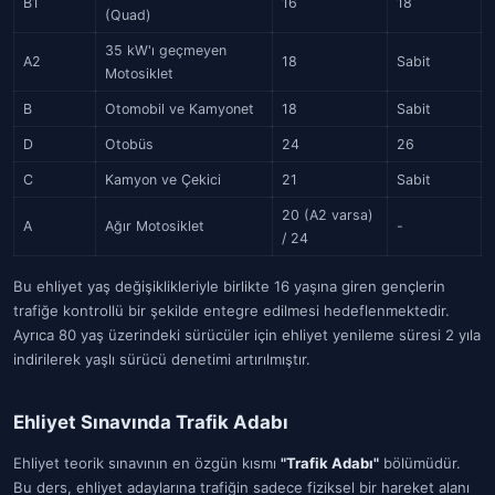
B1
16
18
(Quad)
35 kW'ı geçmeyen
A2
18
Sabit
Motosiklet
B
Otomobil ve Kamyonet
18
Sabit
D
Otobüs
24
26
C
Kamyon ve Çekici
21
Sabit
20 (A2 varsa)
A
Ağır Motosiklet
-
/ 24
Bu ehliyet yaş değişiklikleriyle birlikte 16 yaşına giren gençlerin
trafiğe kontrollü bir şekilde entegre edilmesi hedeflenmektedir.
Ayrıca 80 yaş üzerindeki sürücüler için ehliyet yenileme süresi 2 yıla
indirilerek yaşlı sürücü denetimi artırılmıştır.
Ehliyet Sınavında Trafik Adabı
Ehliyet teorik sınavının en özgün kısmı
"Trafik Adabı"
bölümüdür.
Bu ders, ehliyet adaylarına trafiğin sadece fiziksel bir hareket alanı