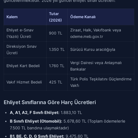
güncellenmektedir. 2026 yılı güncel ehliyet sınav ücretleri:
Tutar
Kalem
Ödeme Kanalı
(2026)
Ehliyet e-Sınav
Ziraat, Halk, Vakıfbank veya
900 TL
(Yazılı) Ücreti
odeme.meb.gov.tr
Direksiyon Sınav
1.350 TL
Sürücü Kursu aracılığıyla
Ücreti
Vergi Dairesi veya Anlaşmalı
Ehliyet Kart Bedeli
1.760 TL
Bankalar
Türk Polis Teşkilatını Güçlendirme
Vakıf Hizmet Bedeli
425 TL
Vakfı
Ehliyet Sınıflarına Göre Harç Ücretleri
A, A1, A2, F Sınıfı Ehliyet:
1.883,10 TL
B Sınıfı Ehliyet (Otomobil):
5.678,60 TL (Toplam ödemelerle
7.500 TL bandına ulaşmaktadır)
B1, BE, C, D, G Sınıfı Ehliyet:
9.475,60 TL